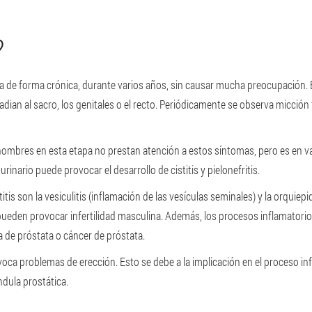
?
lla de forma crónica, durante varios años, sin causar mucha preocupación.
radian al sacro, los genitales o el recto. Periódicamente se observa micción f
mbres en esta etapa no prestan atención a estos síntomas, pero es en vano.
inario puede provocar el desarrollo de cistitis y pielonefritis.
is son la vesiculitis (inflamación de las vesículas seminales) y la orquiepid
 pueden provocar infertilidad masculina. Además, los procesos inflamatori
 de próstata o cáncer de próstata.
voca problemas de erección. Esto se debe a la implicación en el proceso in
ndula prostática.