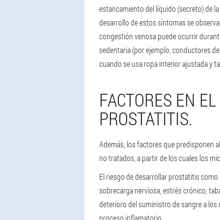
estancamiento del líquido (secreto) de la
desarrollo de estos síntomas se observa, 
congestión venosa puede ocurrir durante
sedentaria (por ejemplo, conductores de
cuando se usa ropa interior ajustada y t
FACTORES EN EL
PROSTATITIS.
Además, los factores que predisponen al 
no tratados, a partir de los cuales los mi
El riesgo de desarrollar prostatitis co
sobrecarga nerviosa, estrés crónico, tab
deterioro del suministro de sangre a los
proceso inflamatorio.