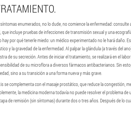
TRATAMIENTO.
os síntomas enumerados, no lo dude, no comience la enfermedad: consulte 
, que incluye pruebas de infecciones de transmisión sexual y una ecografía 
. No hay por qué tenerle miedo: un médico experimentado no le hará daño.
stico y la gravedad de la enfermedad. Al palpar la glándula (a través del an
a de su secreción. Antes de iniciar el tratamiento, se realizará en el labor
ensibilidad de su microflora a diversos fármacos antibacterianos. Sin esto,
medad, sino a su transición a una forma nueva y más grave.
itis se complementa con el masaje prostático, que reduce la congestión, me
lemente, la medicina moderna todavía no puede resolver el problema de una 
tapa de remisión (sin síntomas) durante dos o tres años. Después de lo cual