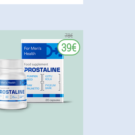
78€
39€