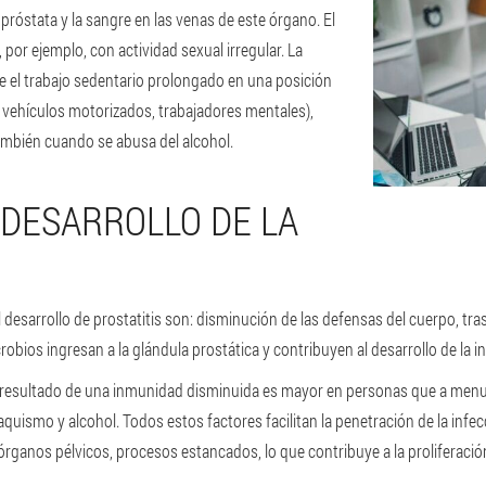
 próstata y la sangre en las venas de este órgano. El
por ejemplo, con actividad sexual irregular. La
 el trabajo sedentario prolongado en una posición
 vehículos motorizados, trabajadores mentales),
ambién cuando se abusa del alcohol.
 DESARROLLO DE LA
desarrollo de prostatitis son: disminución de las defensas del cuerpo, tr
crobios ingresan a la glándula prostática y contribuyen al desarrollo de la i
mo resultado de una inmunidad disminuida es mayor en personas que a men
aquismo y alcohol. Todos estos factores facilitan la penetración de la infe
 órganos pélvicos, procesos estancados, lo que contribuye a la proliferaci