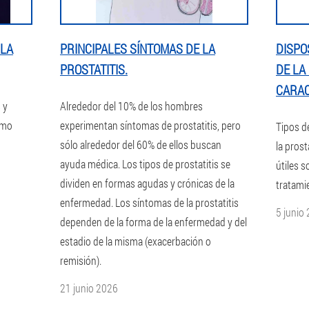
 LA
PRINCIPALES SÍNTOMAS DE LA
DISPO
PROSTATITIS.
DE LA
CARAC
 y
Alrededor del 10% de los hombres
ómo
experimentan síntomas de prostatitis, pero
Tipos d
sólo alrededor del 60% de ellos buscan
la prost
ayuda médica. Los tipos de prostatitis se
útiles s
dividen en formas agudas y crónicas de la
tratami
enfermedad. Los síntomas de la prostatitis
5 junio
dependen de la forma de la enfermedad y del
estadio de la misma (exacerbación o
remisión).
21 junio 2026