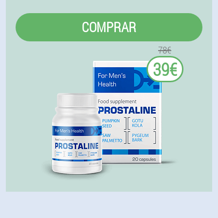
COMPRAR
78€
39€