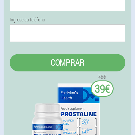
Ingrese su teléfono
COMPRAR
78€
39€