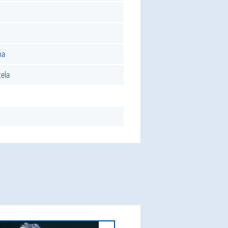
ma
ela