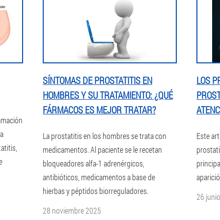
SÍNTOMAS DE PROSTATITIS EN
LOS P
HOMBRES Y SU TRATAMIENTO: ¿QUÉ
PROST
FÁRMACOS ES MEJOR TRATAR?
ATENC
lamación
la
La prostatitis en los hombres se trata con
Este ar
titis,
medicamentos. Al paciente se le recetan
prostati
e
bloqueadores alfa-1 adrenérgicos,
princip
antibióticos, medicamentos a base de
aparició
hierbas y péptidos biorreguladores.
26 juni
28 noviembre 2025