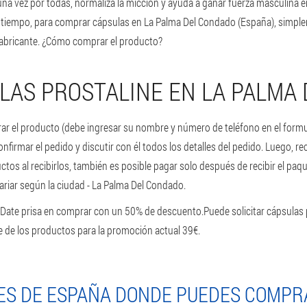
 una vez por todas, normaliza la micción y ayuda a ganar fuerza masculina e
iempo, para comprar cápsulas en La Palma Del Condado (España), simpleme
 fabricante. ¿Cómo comprar el producto?
AS PROSTALINE EN LA PALMA
ar el producto (debe ingresar su nombre y número de teléfono en el formula
irmar el pedido y discutir con él todos los detalles del pedido. Luego, re
os al recibirlos, también es posible pagar solo después de recibir el paque
ariar según la ciudad - La Palma Del Condado.
. Date prisa en comprar con un 50% de descuento.
Puede solicitar cápsulas 
nte de los productos para la promoción actual 39€.
ES DE ESPAÑA DONDE PUEDES COMPR