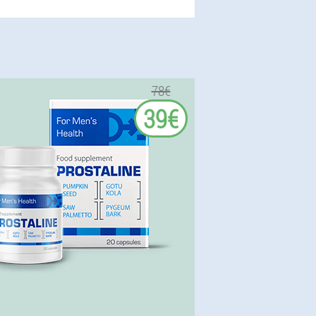
78€
39€