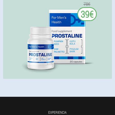
78€
39€
EXPERIENCIA