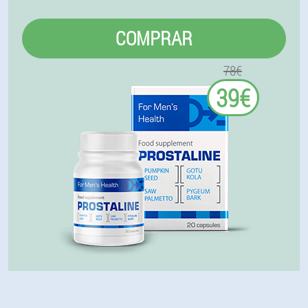
COMPRAR
78€
39€