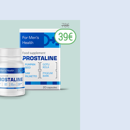
78€
39€