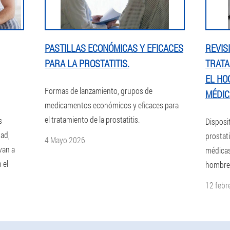
PASTILLAS ECONÓMICAS Y EFICACES
REVIS
PARA LA PROSTATITIS.
TRATA
EL HO
Formas de lanzamiento, grupos de
MÉDIC
medicamentos económicos y eficaces para
el tratamiento de la prostatitis.
s
Disposit
dad,
prostati
4 Mayo 2026
van a
médicas.
 el
hombre
12 febr