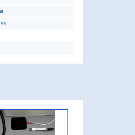
ma
ela