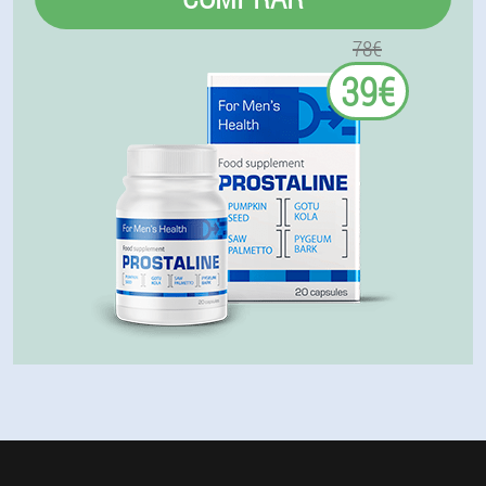
78€
39€