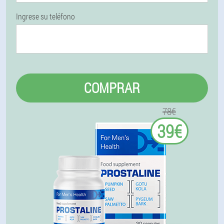
Ingrese su teléfono
COMPRAR
78€
39€