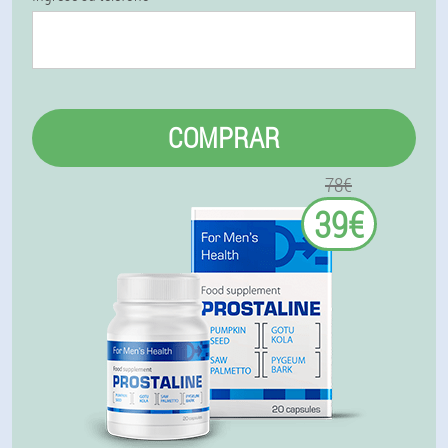
COMPRAR
78€
39€